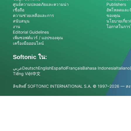
ศูนย์ความปลอดภัยและความน่า
Publishers
เชื่อถือ
อัพโหลดและจ
ความช่วยเหลือและการ
ของคุณ
สนับสนุน
นโยบายเกี่ยว
งาน
โอกาสในกา
Editorial Guidelines
เพิ่มซอฟต์แวร์ / แอปของคุณ
เครื่องมือออนไลน์
Softonic ใน:
عربي
Deutsch
English
Español
Français
Bahasa Indonesia
Italiano
Tiếng Việt
中文
ลิขสิทธิ์ SOFTONIC INTERNATIONAL S.A.
© 1997–2026 — สงวน